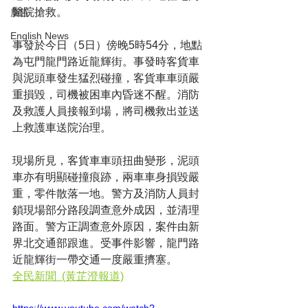
醫院搶救。
廣告
English News
事發於今日（5日）傍晚5時54分，地點
為屯門龍門路近龍輝街。事發時客貨車
與泥頭車發生猛烈碰撞，客貨車車頭嚴
重損毀，司機被困車內昏迷不醒。消防
及救護人員接報到場，將司機救出並送
上救護車送院治理。
現場所見，客貨車車頭扭曲變形，泥頭
車亦有明顯碰撞痕跡，兩車車身損毀嚴
重，零件散落一地。警方及消防人員封
鎖現場部分路段調查意外成因，並清理
路面。警方正調查意外原因，案件由新
界北交通部跟進。受事件影響，龍門路
近龍輝街一帶交通一度嚴重擠塞。
全民新聞  (黃芷澄報道)
https://www.youtube.com/watch?