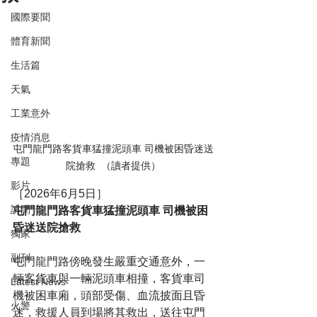
國際要聞
體育新聞
生活篇
天氣
工業意外
疫情消息
屯門龍門路客貨車猛撞泥頭車 司機被困昏迷送
專題
院搶救  （讀者提供）
影片
［2026年6月5日］
訪問
屯門龍門路客貨車猛撞泥頭車 司機被困
昏迷送院搶救
獨家
副刊
屯門龍門路傍晚發生嚴重交通意外，一
輛客貨車與一輛泥頭車相撞，客貨車司
Latest News
機被困車廂，頭部受傷、血流披面且昏
火警
迷，救援人員到場將其救出，送往屯門