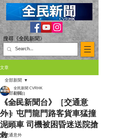
搜尋《全民新聞》
文章
全部新聞
全民新聞 CVRHK
全部新聞
6月5日
《全民新聞台》［交通意
本港新聞
外］屯門龍門路客貨車猛撞
突發
泥頭車 司機被困昏迷送院搶
直播 Live
救
交通意外