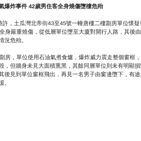
氣爆炸事件 42歲男住客全身燒傷墮樓危殆
6時許，土瓜灣北帝街43至45號一幢唐樓二樓劏房單位懷
客全身嚴重燒傷，從低層單位墮至大廈對開行人路，其後
情況危殆。
的劏房，單位使用石油氣煮食爐，爆炸威力震走整個窗框
毀，但牆身未見大面積熏黑，其餘同層單位則未有明顯損
其後見到單位窗框飛出，再見一名男子由窗邊墮下，有途
援。