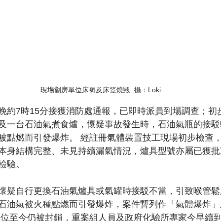
現場劏房單位床褥及床笠燒毀  攝：Loki
晚約7時15分接獲消防處通報，已即時派員到場調查；初
及一台石油氣煮食爐，懷疑事故發生時，石油氣瓶的接駁
被點燃而引發爆炸。 經註冊氣體裝置技工現場初步檢查
本身結構完整、未見持續漏氣情況，爐具型號亦屬已獲批
檢驗。
懷疑自行更換石油氣爐具或氣罐時接駁不當，引致喉管鬆
石油氣被火種點燃而引發爆炸，案件暫列作「氣體爆炸」
單位至今仍被封鎖，重案組人員及政府化驗所專家今早續