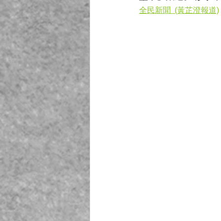
全民新聞  (黃芷澄報道)