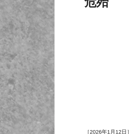
危殆
［2026年1月12日］