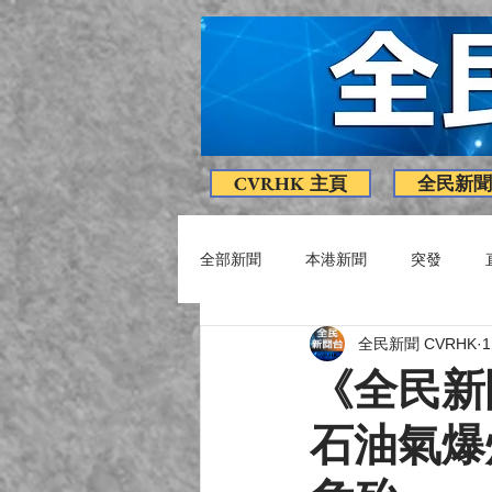
CVRHK 主頁
全民新聞
全部新聞
本港新聞
突發
全民新聞 CVRHK
疫情消息
專題
影片
《全民新
石油氣爆