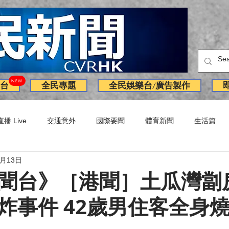
NEW
台
全民專題
全民娛樂台/廣告製作
直播 Live
交通意外
國際要聞
體育新聞
生活篇
1月13日
訪問
獨家
副刊
Latest News
火警
廣告
聞台》［港聞］土瓜灣劏
炸事件 42歲男住客全身