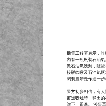
機電工程署表示，昨
內有一瓶瓶裝石油氣
致石油氣洩漏，隨後
接駁軟喉及石油氣瓶
關裝置帶走作進一步
警方初步相信，有人
窗邊吸煙時，釋出的
墮下」跟進。 涉事