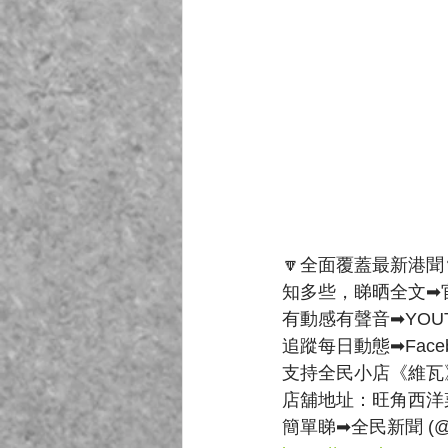
🔽全面覆蓋最新港聞
知多些，睇晒全文➡官
有動感有聲音➡YOUT
追蹤每日動態➡Faceb
支持全民小店《維瓦
店舖地址：旺角西洋
簡單睇➡全民新聞 (@cvrh