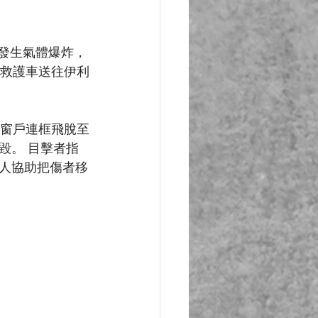
疑發生氣體爆炸，
由救護車送往伊利
，窗戶連框飛脫至
毀。 目擊者指
人協助把傷者移