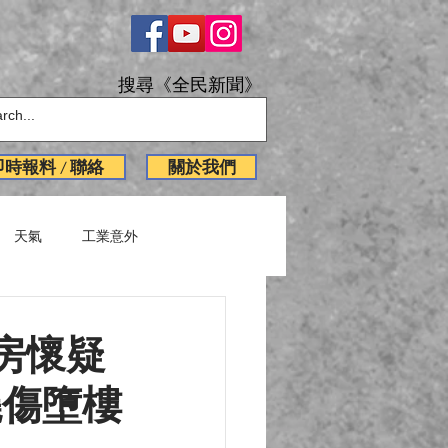
搜尋《全民新聞》
即時報料 / 聯絡
關於我們
天氣
工業意外
English News
房懷疑
燒傷墮樓