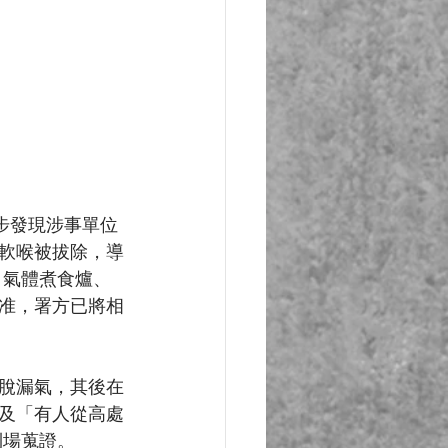
步發現涉事單位
軟喉被拔除，導
，氣體煮食爐、
准，署方已將相
脫漏氣，其後在
及「有人從高處
到場蒐證。