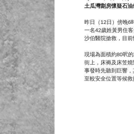
土瓜灣劏房懷疑石油
昨日（12日）傍晚
一名42歲姓黃男住
沙伯醫院搶救，目前
現場為面積約80呎
街上，床褥及床笠燒
事發時先聽到巨響，
至較安全位置等候救