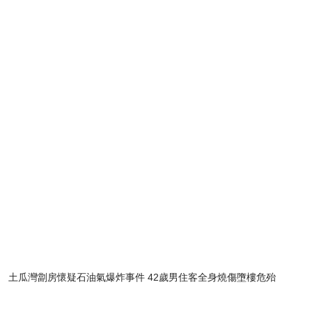
土瓜灣劏房懷疑石油氣爆炸事件 42歲男住客全身燒傷墮樓危殆