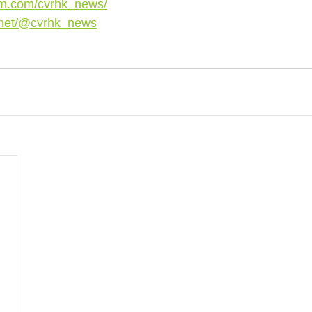
am.com/cvrhk_news/
.net/@cvrhk_news