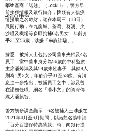
罩生產商「諾翹」（Lockill），警方早
廣告
前接獲情報及銀行轉介，懷疑有人借疫
English News
情援助之名斂財，遂在本周三（18日）
展開行動，在九龍城、荃灣、葵涌、尖
沙咀及機場等多區拘捕6名男女，年齡介
乎31至56歲，涉嫌「串謀詐騙」。
據悉，被捕人士包括公司董事夫婦及4名
員工，當中董事身分為56歲的中科監察
主席潘焯鴻及其54歲朱姓妻子，其餘4人
則為1男3女，年齡介乎31至53歲。有消
息進一步指出，被捕員工之中，涉及曾
在諾翹任職、網名「潘小文」的資深傳
媒人潘麒智。
警方初步調查顯示，6名被捕人士涉嫌在
2021年4月至6月期間，以諾翹名義申請
「百分百擔保特惠貸款」時，向銀行提