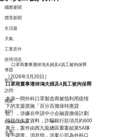
國際要聞
體育新聞
生活篇
天氣
工業意外
疫情消息
口罩商董事潘焯鴻夫婦及4員工被拘保釋
專題
［2026年3月20日］
影片
口罩商董事潘焯鴻夫婦及4員工被拘保釋
訪問
本港一間外科口罩製造商被指利用疫情
獨家
下的支援措施「百分百擔保特惠貸
副刊
款」，涉嫌在申請中小企融資擔保計劃
時提交失實資料，詐騙銀行款項共約600
Latest News
萬元，案件由西九龍總區重案組第5A隊
火警
接手調查。消息指，涉案公司為外科口