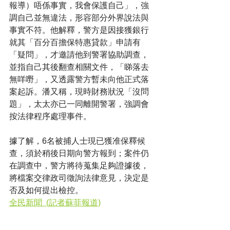
報導）唔係事實，我會保護自己」，強
調自己並無違法，形容部分外界說法與
事實不符。他解釋，警方是因接獲銀行
就其「百分百擔保特惠貸款」申請有
「疑問」，才邀請他到警署協助調查，
並指自己其後翻查相關文件，「睇落去
無咩嘢」，又透露警方暫未向他正式落
案起訴。潘又稱，現時財務狀況「沒問
題」，太太亦已一同離開警署，強調會
按法律程序處理事件。
據了解，6名被捕人士現已獲准保釋候
查，須於稍後日期向警方報到；案件仍
在調查中，警方將待蒐集足夠證據後，
將檔案交律政司徵詢法律意見，決定是
否及如何提出檢控。
全民新聞  (記者蘇菲報道)