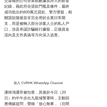
交虛報的公司營業額數據及誇大的薪金
紀錄，藉此符合貸款門檻及條件，最終
成功批出約600萬元貸款。警方懷疑，相
關貸款隨後並非完全用於企業日常開
支，而是被轉入部分涉案人士的私人戶
口，涉及串謀詐騙銀行嫌疑，正循資金
流向及文件真偽等方向深入追查。
加入 CVRHK WhatsApp Channel
潘焯鴻通宵被扣查，其後於今日（20
日）約中午步出九龍城警署時，主動回
應傳媒提問，聲稱「放心無事，（坊間