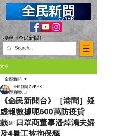
搜尋《全民新聞》
文章
全部新聞
全民新聞 CVRHK
全部新聞
3月20日
《全民新聞台》［港聞］疑
本港新聞
虛報數據呃600萬防疫貸
突發
款 口罩商董事潘焯鴻夫婦
直播 Live
及4員工被拘保釋
交通意外