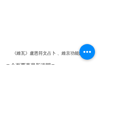
《維瓦》盧恩符文占卜 、維京功能飾物
🔽全面覆蓋最新港聞🔽
知多些，睇晒全文➡官方網頁: 
https://www.cvrhk.com
支持全民小店《維
瓦》:
https://volvahk2021.wixsite.com/vo
lvahk
店舖地址：旺角西洋菜南街銀城廣場地
庫B31號舖
有動感有聲音➡YOUTUBE頻道: 
https://www.youtube.com/@CVRHK