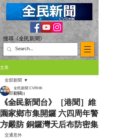
搜尋《全民新聞》
文章
全部新聞
全民新聞 CVRHK
全部新聞
6月4日
《全民新聞台》［港聞］維
本港新聞
園家鄉市集開鑼 六四周年警
突發
方嚴防 銅鑼灣天后布防密集
直播 Live
交通意外