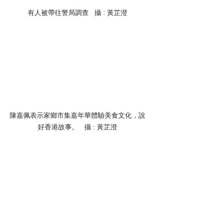
有人被帶往警局調查   攝 : 黃芷澄
陳嘉佩表示家鄉市集嘉年華體驗美食文化，說
好香港故事。   攝 : 黃芷澄