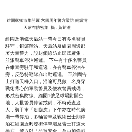
維園家鄉市集開鑼 六四周年警方嚴防 銅鑼灣
天后布防密集  攝 : 黃芷澄
維園及港鐵天后站一帶今日有多名警員
駐守，銅鑼灣站、天后站及維園周邊部
署大量警力，設封鎖線防止民眾聚集，
並派警車停泊巡邏。 下午有十多名警員
在維園旁駐守和巡邏，亦有警車停泊在
旁，反恐特勤隊亦出動巡邏。 至維園告
士打道天橋入口，沿途可見數十名身穿
戰術背心的軍裝警員及便衣警員戒備，
形成密集防線。維園1號足球場對開空
地，大批警員停留戒備，不時截查途
人，裝甲車「劍齒虎」下午亦在時代廣
場一帶停泊，多輛警車及戰術巴士則停
泊在維園近興發街停車場及告士打道天
橋底。警方以「公眾安全」為由加強戒