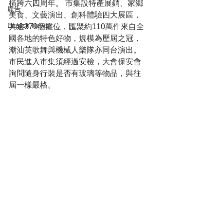
橫跨六四周年。 市集設特產展銷、家鄉
廣告
美食、文藝演出、創科體驗四大展區，
English News
共逾370個攤位，匯聚約110萬件來自全
國各地的特色好物，規模為歷屆之冠，
潮汕英歌舞與機械人樂隊亦同台演出。
市民進入市集須經過安檢，大會保安會
詢問隨身行裝是否有玻璃等物品，與往
屆一樣嚴格。