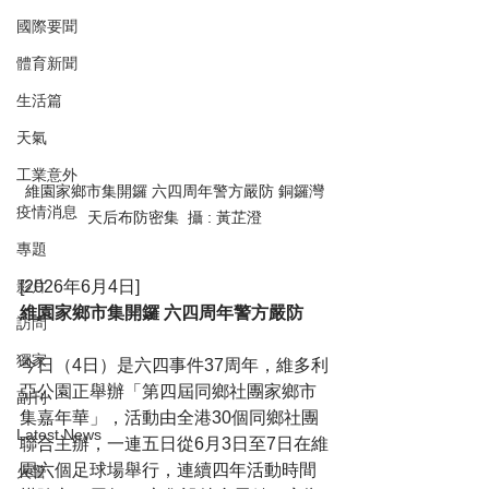
國際要聞
體育新聞
生活篇
天氣
工業意外
維園家鄉市集開鑼 六四周年警方嚴防 銅鑼灣
疫情消息
天后布防密集  攝 : 黃芷澄
專題
[2026年6月4日]
影片
維園家鄉市集開鑼 六四周年警方嚴防
訪問
獨家
今日（4日）是六四事件37周年，維多利
亞公園正舉辦「第四屆同鄉社團家鄉市
副刊
集嘉年華」，活動由全港30個同鄉社團
Latest News
聯合主辦，一連五日從6月3日至7日在維
園六個足球場舉行，連續四年活動時間
火警