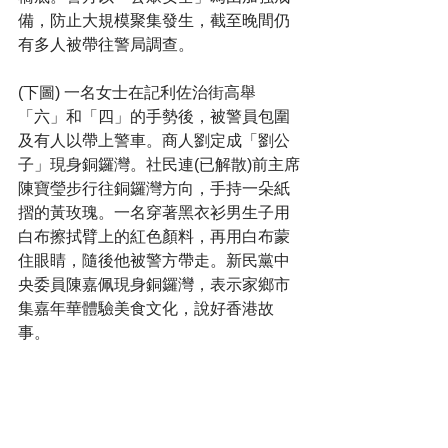
備，防止大規模聚集發生，截至晚間仍
有多人被帶往警局調查。
(下圖) 一名女士在記利佐治街高舉
「六」和「四」的手勢後，被警員包圍
及有人以帶上警車。商人劉定成「劉公
子」現身銅鑼灣。社民連(已解散)前主席
陳寶瑩步行往銅鑼灣方向，手持一朵紙
摺的黃玫瑰。
一名穿著黑衣衫男生子用
白布擦拭臂上的紅色顏料，再用白布蒙
住眼睛
，
隨後他被警方帶走
。新民黨中
央委員陳嘉佩現身銅鑼灣，表示家鄉市
集嘉年華體驗美食文化，說好香港故
事。