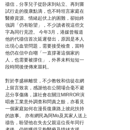
禱信，分享兒子從卧床到站立、再到嘗
試行走的復康點滴，也不時坦言家庭在
醫療資源、情緒起伏上的困難，卻始終
強調「仍有盼望」，不少讀者視這些文
字為同行見證。 今年3月，港媒曾報道
他的代禱信首次延遲發出，原因是本人
出現心血管問題，需要接受檢查，當時
他仍在信中自嘲「一直撐著這個家的
人，也需要被撐住」，外界未料短短一
段時間後便傳來噩耗。
對於李盛林離世，不少教牧和信徒在網
上留言致哀，感謝他在公開場合毫不避
忌分享傷痛，讓社會在關注MIRROR演
唱會工業意外調查和問責之餘，亦看見
一個家庭如何在漫長復康路上彼此扶持
的故事。 亦有網民為阿Mo及其家人送上
禱告，盼望他在失去父親這位長年同行
者後，仍能獲得足夠醫療及情緒支援，