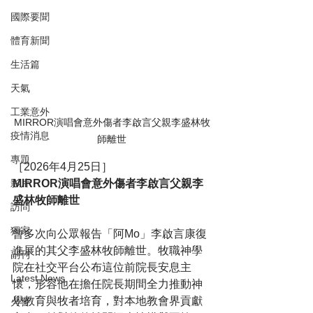
國際要聞
體育新聞
生活篇
天氣
工業意外
MIRROR演唱會意外傷者李啟言父親李盛林牧
疫情消息
師離世
專題
［2026年4月25日］
MIRROR演唱會意外傷者李啟言父親李
影片
盛林牧師離世
訪問
獨家
曾多次向公眾報告「阿Mo」李啟言康復
進展的其父李盛林牧師離世。牧職神學
副刊
院在社交平台公布這位前院長安息主
Latest News
懷，形容他在擔任院長期間全力推動神
學教育與牧者培育，對本地教會界貢獻
火警