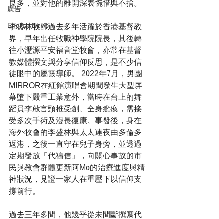
良多，並對他的離開深表惋惜與不捨。
廣告
English News
李盛林牧師過去多年活躍於香港基督教
界，早年出任牧職神學院院長，其後轉
往小瀝源平安福音堂牧會，亦常在基督
教媒體撰文與分享信仰反思，是不少信
徒眼中的屬靈導師。 2022年7月，男團
MIRROR在紅館演唱會期間發生大型屏
幕墮下嚴重工業意外，當時在台上的舞
蹈員李啟言頸椎受創、全身癱瘓，需接
受多次手術及漫長復康。事發後，身在
海外牧會的李盛林與太太連夜由多倫多
返港，之後一直守在兒子身旁，並透過
定期發放「代禱信」，向關心事故的市
民與教會群體更新阿Mo的治療進度與精
神狀況，見證一家人在重壓下以信仰支
撐前行。
過去三年多間，他幾乎從未間斷撰寫代