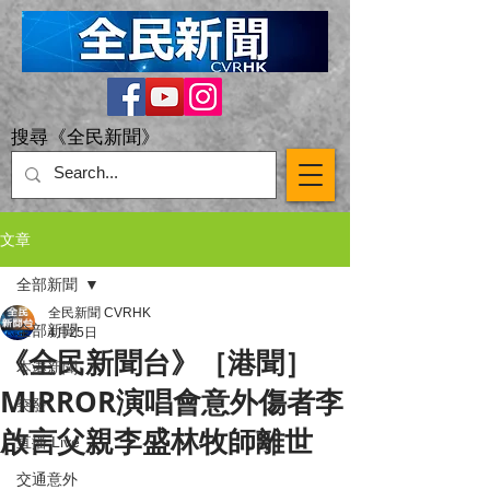
搜尋《全民新聞》
文章
全部新聞
全民新聞 CVRHK
全部新聞
4月25日
《全民新聞台》［港聞］
本港新聞
MIRROR演唱會意外傷者李
突發
啟言父親李盛林牧師離世
直播 Live
交通意外