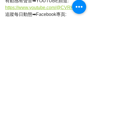
有動感有聲音➡YOUTUBE頻道: 
https://www.youtube.com/@CVRHK
追蹤每日動態➡Facebook專頁: 
https://www.facebook.com/cvrhk
Whatsapp頻道➡全民新聞 CVRHK
簡單睇➡全民新聞 (@cvrhk_news) on 
Threads & IG
撰文：蘇菲
本港新聞
交通意外
查看全部
最新文章