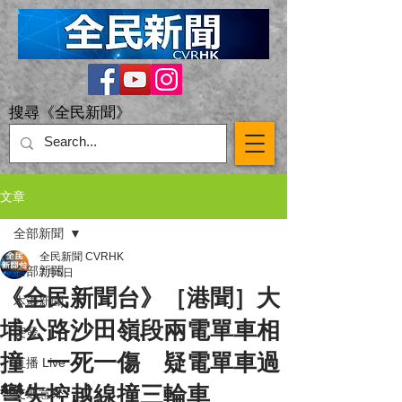
搜尋《全民新聞》
文章
全部新聞
全民新聞 CVRHK
全部新聞
7月5日
《全民新聞台》［港聞］大
本港新聞
埔公路沙田嶺段兩電單車相
突發
撞 一死一傷 疑電單車過
直播 Live
彎失控越線撞三輪車
交通意外