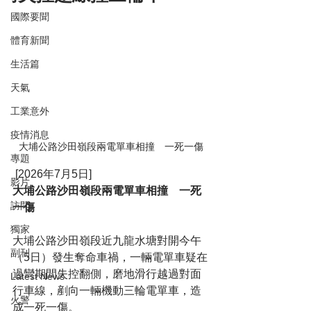
國際要聞
體育新聞
生活篇
天氣
工業意外
疫情消息
大埔公路沙田嶺段兩電單車相撞　一死一傷
專題
 [2026年7月5日]
影片
大埔公路沙田嶺段兩電單車相撞　一死
訪問
一傷
獨家
大埔公路沙田嶺段近九龍水塘對開今午
副刊
（5日）發生奪命車禍，一輛電單車疑在
過彎期間失控翻側，磨地滑行越過對面
Latest News
行車線，剷向一輛機動三輪電單車，造
火警
成一死一傷。