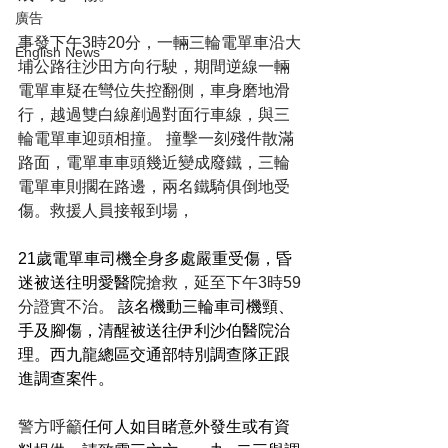
廣告
事發下午3時20分，一輛三輪電單車沿大
English News
埔公路往沙田方向行駛，期間逆線一輛
電單車疑在彎位失控翻側，車身磨地滑
行，越過雙白線剷過對面行車線，與三
輪電單車迎頭相撞。 撞擊一刻殘件散滿
路面，電單車車頭幾近變成廢鐵，三輪
電單車則擱在路邊，兩名鐵騎俱倒地受
傷。救援人員接報到場，
21歲電單車司機全身多處嚴重受傷，昏
迷被送往明愛醫院
搶救，延至下午3時59
分證實不治。 
該名機動三輪車司機頸、
手及腳傷，清醒被送往伊利沙伯醫院治
理。西九龍總區交通部特別調查隊正跟
進調查案件。
警方呼籲
任何人如目睹意外發生或有資