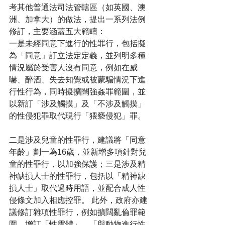
考其他普通法司法管轄區（如英國、澳
洲、加拿大）的做法，提出一系列法例
修訂，主要涵蓋五大範疇：
一是未經同意下進行的性罪行，包括擬
為「同意」訂立法定定義，並列明多種
情況屬於受害人沒有同意，例如在威
嚇、醉酒、失去知覺或被蒙騙情況下進
行性行為，同時擬擴闊強姦罪範圍，並
以新訂「涉及觸摸」及「不涉及觸摸」
的性侵犯罪取代現行「猥褻侵犯」罪。
二是涉及兒童的性罪行，建議將「同意
年齡」劃一為16歲，並新增多項針對兒
童的性罪行，以加強保護；三是涉及精
神缺損人士的性罪行，包括以「精神缺
損人士」取代過時用語，並配合成人性
侵條文加入相應控罪。 此外，政府亦建
議修訂雜項性罪行，例如擴闊亂倫罪範
圍、增訂「性露體」、「與動物進行性