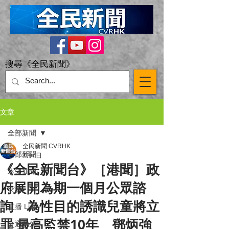
搜尋《全民新聞》
文章
全部新聞
全民新聞 CVRHK
全部新聞
7月7日
《全民新聞台》［港聞］政
本港新聞
府展開為期一個月公眾諮
突發
詢 為性目的誘識兒童將立
直播 Live
罪 最高監禁10年 鄧炳強
交通意外