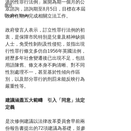
港的性罪行法例」展開為期一個月的公
廣告
眾諮詢，諮詢期至8月5日，目標在本屆
English News
政府任期內完成相關立法工作。
政府發言人表示，訂立性罪行法例的初
衷，是保障市民特別是兒童及精神缺損
人士，免受性剝削及性侵犯，並指出現
行性罪行條文多仿自1956年英國法例，
經歷多年社會變遷後已出現不足，包括
用語陳舊、條文本身不夠清晰、對不同
性別處理不一，甚至基於性傾向作區
別，以及部分罪行的刑罰未能反映行為
嚴重性等。
建議涵蓋五大範疇　引入「同意」法定
定義
是次修例建議以法律改革委員會早前兩
份報告書提出的72項建議為基礎，並參