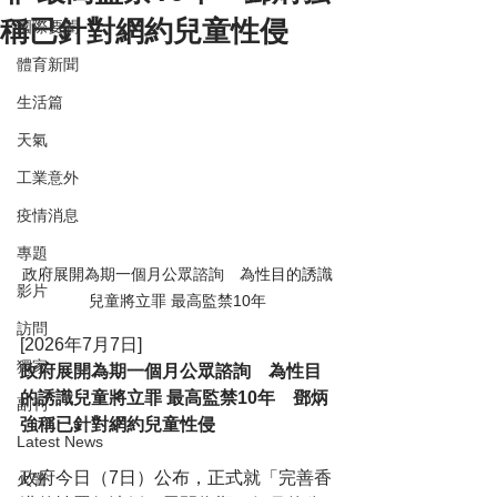
稱已針對網約兒童性侵
國際要聞
體育新聞
生活篇
天氣
工業意外
疫情消息
專題
政府展開為期一個月公眾諮詢　為性目的誘識
影片
兒童將立罪 最高監禁10年
訪問
[2026年7月7日]
獨家
政府展開為期一個月公眾諮詢　為性目
的誘識兒童將立罪 最高監禁10年　鄧炳
副刊
強稱已針對網約兒童性侵
Latest News
政府今日（7日）公布，正式就「完善香
火警