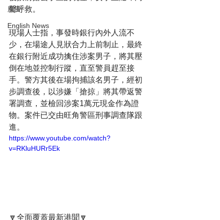
聲呼救。
廣告
English News
現場人士指，事發時銀行內外人流不
少，在場途人見狀合力上前制止，最終
在銀行附近成功擒住涉案男子，將其壓
倒在地並控制行蹤，直至警員趕至接
手。警方其後在場拘捕該名男子，經初
步調查後，以涉嫌「搶掠」將其帶返警
署調查，並檢回涉案1萬元現金作為證
物。案件已交由旺角警區刑事調查隊跟
進。
https://www.youtube.com/watch?
v=RKluHURr5Ek
🔽全面覆蓋最新港聞🔽