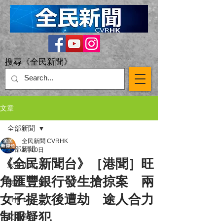
搜尋《全民新聞》
文章
全部新聞
全民新聞 CVRHK
全部新聞
3月10日
《全民新聞台》［港聞］旺
本港新聞
角匯豐銀行發生搶掠案 兩
突發
女子提款後遭劫 途人合力
直播 Live
制服疑犯
交通意外