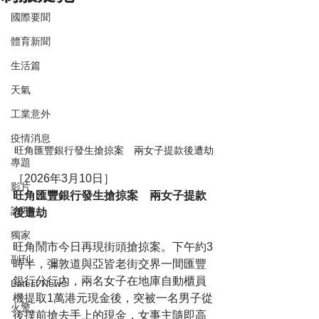
國際要聞
體育新聞
生活篇
天氣
工業意外
疫情消息
旺角匯豐銀行發生搶掠案　兩女子提款後遭劫
專題
［2026年3月10日］
影片
旺角匯豐銀行發生搶掠案　兩女子提款
訪問
後遭劫
獨家
旺角鬧市今日再現街頭搶掠案。下午約3
副刊
時半，彌敦道與亞皆老街交界一間匯豐
銀行分行內，兩名女子在地庫自動櫃員
Latest News
機提取1萬港元現金後，突被一名男子從
火警
後撲前搶去手上的現金，女事主隨即高