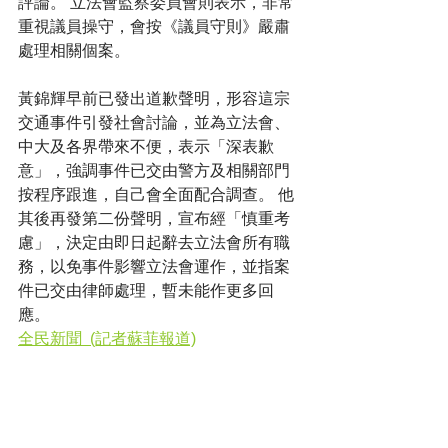
評論。 立法會監察委員會則表示，非常
重視議員操守，會按《議員守則》嚴肅
處理相關個案。
黃錦輝早前已發出道歉聲明，形容這宗
交通事件引發社會討論，並為立法會、
中大及各界帶來不便，表示「深表歉
意」，強調事件已交由警方及相關部門
按程序跟進，自己會全面配合調查。 他
其後再發第二份聲明，宣布經「慎重考
慮」，決定由即日起辭去立法會所有職
務，以免事件影響立法會運作，並指案
件已交由律師處理，暫未能作更多回
應。
全民新聞  (記者蘇菲報道)