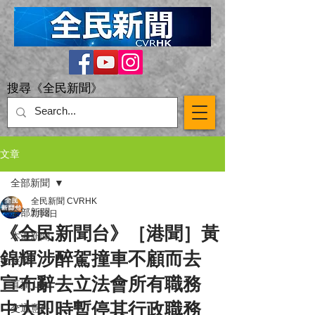
搜尋《全民新聞》
文章
全部新聞
全民新聞 CVRHK
全部新聞
7月3日
《全民新聞台》［港聞］黃
本港新聞
錦輝涉醉駕撞車不顧而去
突發
宣布辭去立法會所有職務
直播 Live
中大即時暫停其行政職務
交通意外