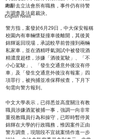
布辭去立法會所有職務，事件仍有待警
廣告
方調查及法庭裁決。
English News
警方指，案發於6月29日，中大保安報稱
校園內有車輛懷疑撞車後離開，其後黃
錦輝返回現場，承認較早前曾撞到兩輛
私家車，並在酒精呼氣測試中被發現酒
精濃度超標，涉嫌「酒後駕駛」、「不
小心駕駛」、「發生交通意外後沒有停
車」及「發生交通意外後沒有報案」四
項罪行，被拘捕並准保釋候查，下月下
旬需向警方報到。
中文大學表示，已得悉並高度關注有教
職員涉嫌酒駕被捕一事，強調一向非常
重視教職員行為和操守，已即時暫停黃
錦輝在大學的行政職務，惟因案件正由
警方調查，現階段不宜就案情作進一步