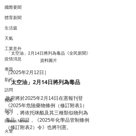
國際要聞
體育新聞
生活篇
天氣
工業意外
「太空油」2月14日將列為毒品《全民新聞》
疫情消息
資料圖片
專題
［2025年2月12日］
影片
「太空油」2月14日將列為毒品
訪問
政府將於2025年2月14日在憲報刊登
獨家
《2025年危險藥物條例（修訂附表1）
副刊
令》，將依托咪酯及其三種類似物列為
毒品。同日，《2025年化學品管制條例
Latest News
（修訂附表2）令》也將刊憲。
火警