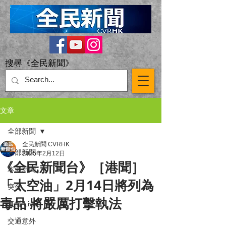
搜尋《全民新聞》
文章
全部新聞
全民新聞 CVRHK
全部新聞
2025年2月12日
《全民新聞台》［港聞］
本港新聞
「太空油」2月14日將列為
突發
毒品 將嚴厲打擊執法
直播 Live
交通意外