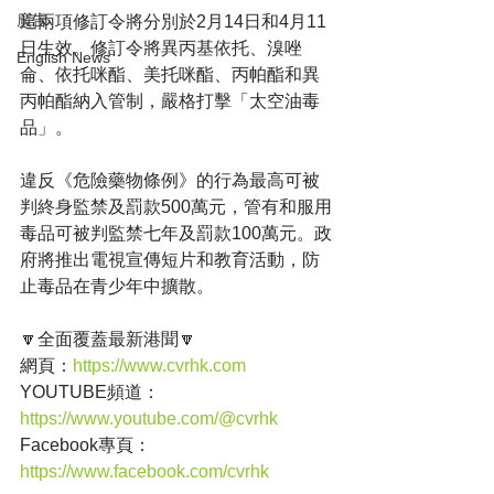
廣告
這兩項修訂令將分別於2月14日和4月11
日生效。修訂令將異丙基依托、溴唑
English News
侖、依托咪酯、美托咪酯、丙帕酯和異
丙帕酯納入管制，嚴格打擊「太空油毒
品」。
違反《危險藥物條例》的行為最高可被
判終身監禁及罰款500萬元，管有和服用
毒品可被判監禁七年及罰款100萬元。政
府將推出電視宣傳短片和教育活動，防
止毒品在青少年中擴散。
🔽全面覆蓋最新港聞🔽
網頁：
https://www.cvrhk.com
YOUTUBE頻道：
https://www.youtube.com/@cvrhk
Facebook專頁：
https://www.facebook.com/cvrhk