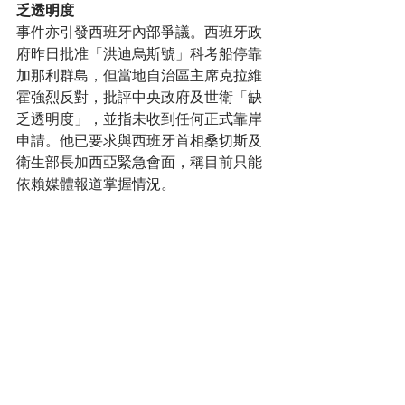
乏透明度
事件亦引發西班牙內部爭議。西班牙政
府昨日批准「洪迪烏斯號」科考船停靠
加那利群島，但當地自治區主席克拉維
霍強烈反對，批評中央政府及世衛「缺
乏透明度」，並指未收到任何正式靠岸
申請。他已要求與西班牙首相桑切斯及
衛生部長加西亞緊急會面，稱目前只能
依賴媒體報道掌握情況。