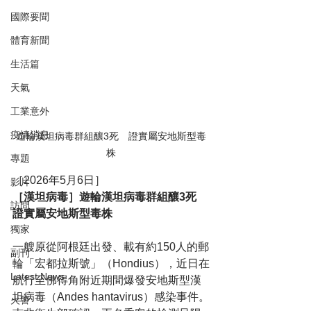
國際要聞
體育新聞
生活篇
天氣
工業意外
疫情消息
遊輪漢坦病毒群組釀3死　證實屬安地斯型毒
株
專題
［2026年5月6日］
影片
［漢坦病毒］遊輪漢坦病毒群組釀3死　
訪問
證實屬安地斯型毒株
獨家
一艘原從阿根廷出發、載有約150人的郵
副刊
輪「宏都拉斯號」（Hondius），近日在
Latest News
航行至佛得角附近期間爆發安地斯型漢
坦病毒（Andes hantavirus）感染事件。
火警