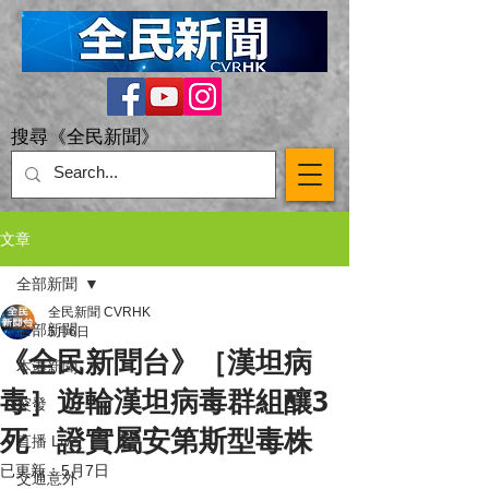
搜尋《全民新聞》
文章
全部新聞
全民新聞 CVRHK
全部新聞
5月6日
《全民新聞台》［漢坦病
本港新聞
毒］遊輪漢坦病毒群組釀3
突發
死 證實屬安第斯型毒株
直播 Live
已更新：
5月7日
交通意外