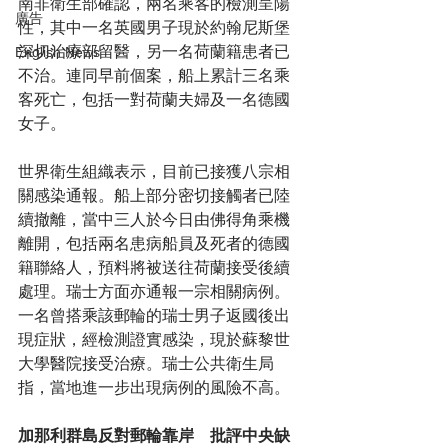
南非衛生部確認，兩名乘客的檢測呈陽
廣告
性，其中一名英國男子現於約翰尼斯堡
深切治療部留醫，另一名荷蘭籍患者已
English News
不治。連同早前個案，船上累計三名乘
客死亡，包括一對荷蘭夫婦及一名德國
女子。
世界衛生組織表示，目前已接獲八宗相
關感染通報。船上部分密切接觸者已陸
續撤離，當中三人於今日由佛得角乘機
離開，包括兩名患病船員及死者的德國
籍聯絡人，預料將被送往荷蘭接受後續
處理。瑞士方面亦通報一宗相關病例。
一名曾搭乘該郵輪的瑞士男子返國後出
現症狀，經檢測證實感染，現於蘇黎世
大學醫院接受治療。瑞士公共衛生局
指，當地進一步出現病例的風險不高。
加那利群島反對郵輪靠岸　批評中央缺