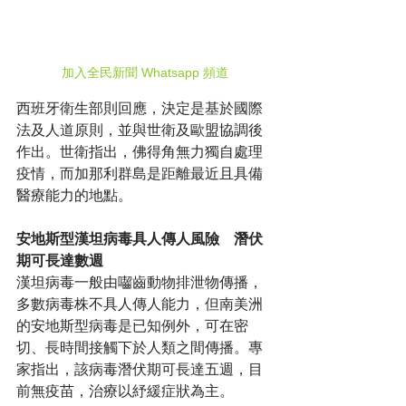
加入全民新聞 Whatsapp 頻道
西班牙衛生部則回應，決定是基於國際
法及人道原則，並與世衛及歐盟協調後
作出。世衛指出，佛得角無力獨自處理
疫情，而加那利群島是距離最近且具備
醫療能力的地點。
安地斯型漢坦病毒具人傳人風險　潛伏
期可長達數週
漢坦病毒一般由囓齒動物排泄物傳播，
多數病毒株不具人傳人能力，但南美洲
的安地斯型病毒是已知例外，可在密
切、長時間接觸下於人類之間傳播。專
家指出，該病毒潛伏期可長達五週，目
前無疫苗，治療以紓緩症狀為主。